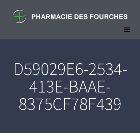
Passer
au
contenu
D59029E6-2534-
413E-BAAE-
8375CF78F439