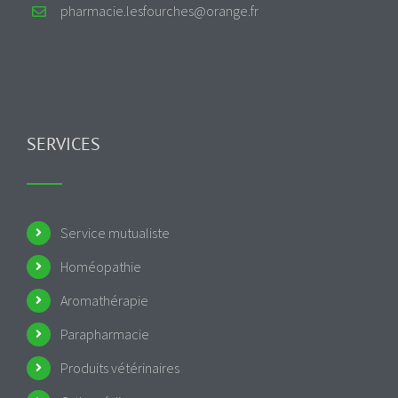
pharmacie.lesfourches@orange.fr
SERVICES
Service mutualiste
Homéopathie
Aromathérapie
Parapharmacie
Produits vétérinaires