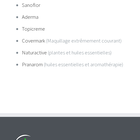
Sanoflor
Aderma
Topicreme
Covermark
(Maquillage extrêmement couvrant)
Naturactive
(plantes et huiles essentielles)
Pranarom
(huiles essentielles et aromathérapie)