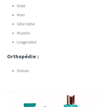
Nidal
Mam
Gifrer bébé
Mustela
Uriage bébé
Orthopédie :
Orliman