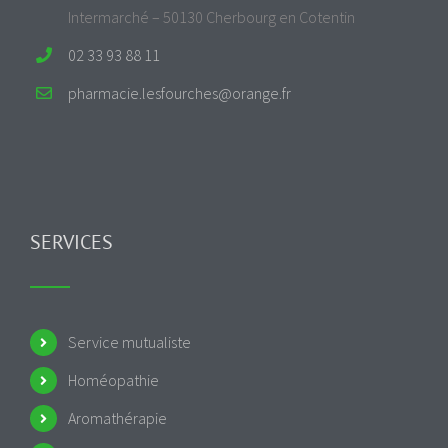
Intermarché – 50130 Cherbourg en Cotentin
02 33 93 88 11
pharmacie.lesfourches@orange.fr
SERVICES
Service mutualiste
Homéopathie
Aromathérapie