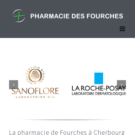
Passer
au
contenu
La pharmacie de Fourches à Cherbourg