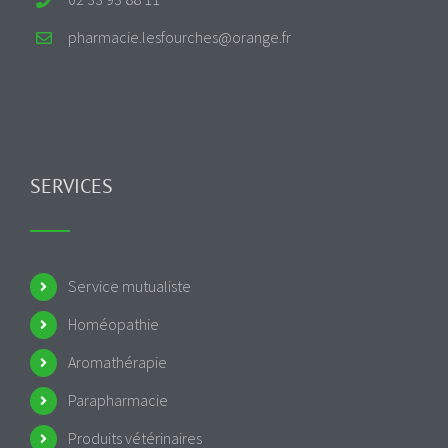
pharmacie.lesfourches@orange.fr
SERVICES
Service mutualiste
Homéopathie
Aromathérapie
Parapharmacie
Produits vétérinaires