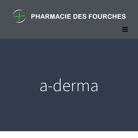
Passer
au
contenu
a-derma